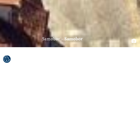
Samobor
Samobor
Od glavnega mesta Hrvaške, Zagreba, je oddaljen
samo okrog 20 kilometrov in je najstarejša in
najbolj privlačna izletniška točka Zagrebčanov,
planincev, izletnikov in turistov iz cele Hrvaške
in tujine.
Samobor – eno od najstarejših hrvaških mest, kot ga je